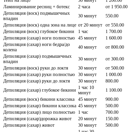
Тейп на лицо
30 минут
1 200.00
Ламинирование ресниц + ботекс
2 часа
от 1 950.00
Депиляция (воск) подмышечных
30 минут
550.00
впадин
Депиляция (воск) одна зона на лице
от 20 минут
от 550.00
Депиляция (воск) глубокое бикини
1 час
1 700.00
Депиляция (сахар) ноги полностью
45 минут
1 600.00
Депиляция (сахар) ноги бедра/до
40 минут
от 800.00
колена
Депиляция (сахар) подмышечных
30 минут
от 300.00
впадин
Депиляция (воск) руки до локтя
30 минут
от 500.00
Депиляция (сахар) руки полностью
30 минут
1 000.00
Депиляция (сахар) руки до локтя
30 минут
800.00
1 час 10
Депиляция (сахар) глубокое бикини
1 100.00
минут
Депиляция (воск) бикини классика
45 минут
900.00
Депиляция (сахар) бикини классика
45 минут
500.00
Депиляция (сахар) лицо полностью
1 час
700.00
Депиляция (сахар)дорожка живот
20 минут
150.00
Депиляция (сахар) живот
30 минут
500.00
1 час 30