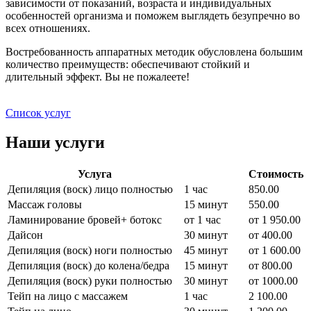
зависимости от показаний, возраста и индивидуальных
особенностей организма и поможем выглядеть безупречно во
всех отношениях.
Востребованность аппаратных методик обусловлена большим
количество преимуществ: обеспечивают стойкий и
длительный эффект. Вы не пожалеете!
Список услуг
Наши услуги
Услуга
Стоимость
Депиляция (воск) лицо полностью
1 час
850.00
Массаж головы
15 минут
550.00
Ламинирование бровей+ ботокс
от 1 час
от 1 950.00
Дайсон
30 минут
от 400.00
Депиляция (воск) ноги полностью
45 минут
от 1 600.00
Депиляция (воск) до колена/бедра
15 минут
от 800.00
Депиляция (воск) руки полностью
30 минут
от 1000.00
Тейп на лицо с массажем
1 час
2 100.00