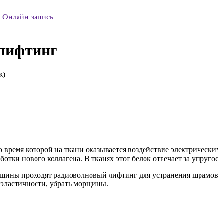
9
Онлайн-запись
лифтинг
ж)
 время которой на ткани оказывается воздействие электрическим
отки нового коллагена. В тканях этот белок отвечает за упругос
щины проходят радиоволновый лифтинг для устранения шрамов и
 эластичности, убрать морщины.