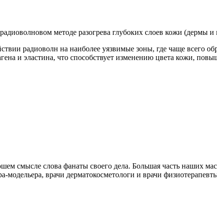
радиоволновом методе разогрева глубоких слоев кожи (дермы и
ствии радиоволн на наиболее уязвимые зоны, где чаще всего об
агена и эластина, что способствует изменению цвета кожи, пов
орошем смысле слова фанаты своего дела. Большая часть наших м
а-модельера, врачи дерматокосметологи и врачи физиотерапевты